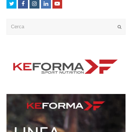
Twitter
Facebook
Instagram
LinkedIn
Youtube
Cerca
Submi