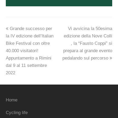
previous
next
Grande successo per
Vi avvicina la 50esima
post:
post:
la IV edizione dell’Italian
edizione della Nove Colli
Bike Festival con oltre
, la “Fausto Coppi” si
40.000 visitatori!
prepara al grande evento
Appuntamento a Rimini
pedalando sul percorso
dal 9 al 11 settembre
2022
Home
Cycling life