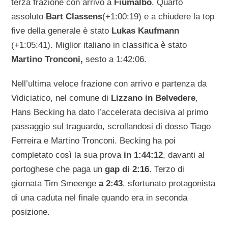
terza frazione con arrivo a
Fiumalbo
. Quarto
assoluto
Bart Classens
(+1:00:19) e a chiudere la top
five della generale è stato
Lukas Kaufmann
(+1:05:41). Miglior italiano in classifica è stato
Martino Tronconi,
sesto a 1:42:06.
Nell’ultima veloce frazione con arrivo e partenza da
Vidiciatico, nel comune di
Lizzano in Belvedere
,
Hans Becking ha dato l’accelerata decisiva al primo
passaggio sul traguardo, scrollandosi di dosso Tiago
Ferreira e Martino Tronconi. Becking ha poi
completato così la sua prova
in 1:44:12
, davanti al
portoghese che paga un
gap di 2:16
. Terzo di
giornata Tim Smeenge
a 2:43
, sfortunato protagonista
di una caduta nel finale quando era in seconda
posizione.