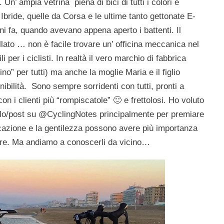
Un’ ampia vetrina piena di bici di tutti i colori e
 Ibride, quelle da Corsa e le ultime tanto gettonate E-
nni fa, quando avevano appena aperto i battenti. Il
lato … non è facile trovare un’ officina meccanica nel
li per i ciclisti. In realtà il vero marchio di fabbrica
no” per tutti) ma anche la moglie Maria e il figlio
ibilità. Sono sempre sorridenti con tutti, pronti a
n i clienti più “rompiscatole” 🙂 e frettolosi.
Ho voluto
icolo/post su @CyclingNotes principalmente per premiare
cazione e la gentilezza possono avere più importanza
tore. Ma andiamo a conoscerli da vicino…