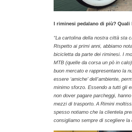
I riminesi pedalano di più? Quali 
“La cartolina della nostra città sta
Rispetto ai primi anni, abbiamo nota
bicicletta da parte dei riminesi. I m
MTB (quelle da corsa un pò in calo)
buon mercato e rappresentano
la n
essere ‘amiche’ dell’ambiente, perm
minimo sforzo. Essendo a tutti gli e
non dover pagare parcheggi, hanno 
mezzi di trasporto. A Rimini moltis
spesso notiamo che la clientela pre
consigliamo sempre di scegliere la q