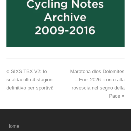
previous
next
SIXS TBX V2: lo
Maratona dles Dolomites
post:
post:
scaldacollo 4 stagioni
– Enel 2026: conto alla
definitivo per sportivi!
rovescia nel segno della
Pace
Home