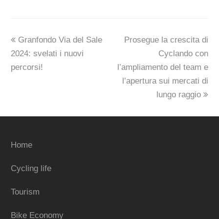
previous
next
Granfondo Via del Sale
Prosegue la crescita di
post:
post:
2024: svelati i nuovi
Cyclando con
percorsi!
l’ampliamento del team e
l’apertura sui mercati di
lungo raggio
Home
Cycling life
Tourism
Bike Economy