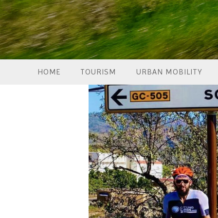
HOME
TOURISM
URBAN MOBILITY