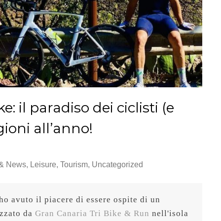
 il paradiso dei ciclisti (e
gioni all’anno!
 & News
,
Leisure
,
Tourism
,
Uncategorized
o avuto il piacere di essere ospite di un 
zzato da 
Gran Canaria Tri Bike & Run
 nell'isola 