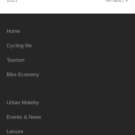
2021
Terrabici
Home
Cycling life
Tourism
Bike Economy
Urban Mobility
Events & News
Leisure