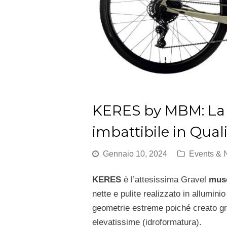
KERES by MBM: La G
imbattibile in Qual
Gennaio 10, 2024
Events &
KERES
è l’attesissima Gravel
musc
nette e pulite realizzato in allumin
geometrie estreme poiché creato graz
elevatissime (idroformatura).