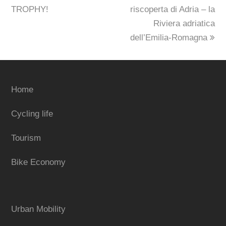
TROPHY!
riscoperta di Adria – la
Riviera adriatica
dell’Emilia-Romagna
Home
Cycling life
Tourism
Bike Economy
Urban Mobility