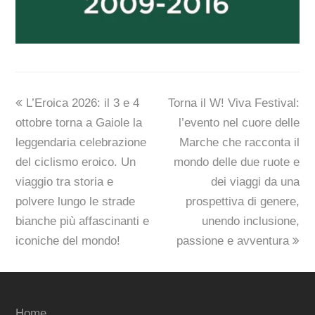
previous
next
L’Eroica 2026: il 3 e 4
Torna il W! Viva Festival:
post:
post:
ottobre torna a Gaiole la
l’evento nel cuore delle
leggendaria celebrazione
Marche che racconta il
del ciclismo eroico. Un
mondo delle due ruote e
viaggio tra storia e
dei viaggi da una
polvere lungo le strade
prospettiva di genere,
bianche più affascinanti e
unendo inclusione,
iconiche del mondo!
passione e avventura
Home