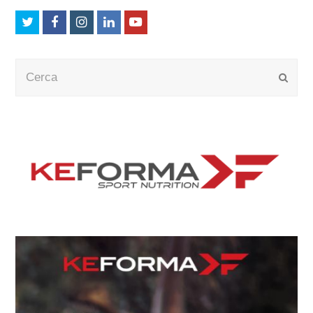
Twitter
Facebook
Instagram
LinkedIn
Youtube
Cerca
Submi