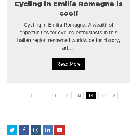
Cycling in Emilia Romagna is
cool!
Cycling in Emilia Romagna: A wealth of
opportunities for cycling enthusiasts in this
Italian region renowned worldwide for history,
art,…
Read More
Page
Page
Page
Page
Page
Page
Previous
1
…
81
82
83
84
85
Next
Twitter
Facebook
Instagram
LinkedIn
Youtube